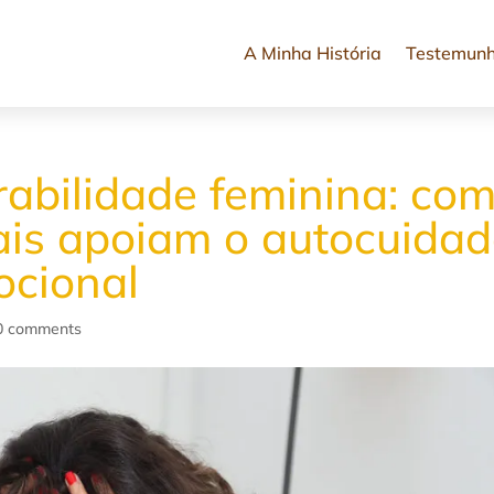
A Minha História
Testemun
rabilidade feminina: co
ais apoiam o autocuida
ocional
0 comments