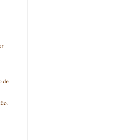
ar
o de
ção.