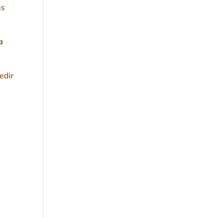
as
a
edir